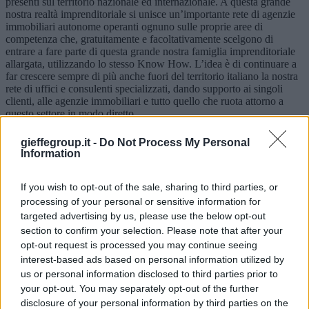
presenti sul territorio nazionale ed internazionale. A questa grande
nostra realtà imprenditoriale si unisce un’importante rete di agenzie
immobiliari autonome operanti ognuno sulle proprie aree di
competenza che, gratuitamente e facoltativamente scelgono di
entrare a fare parte di questa grande nostra famiglia imprenditoriale
allargata, utilizzando lo stesso Know How. L’idea è di continuare a
far crescere sempre di più anche fuori del territorio italiano la nostra
rete di uffici e consulenti specializzati, dando supporto ai singoli
clienti, alle agenzie immobiliari e tutto quello che ruota attorno a
questo settore in modo diretto.
Il sistema immobiliare ed economico è cambiato, noi desideriamo
gieffegroup.it -
Do Not Process My Personal
continuare a dare come già facciamo ai nostri appartenenti alla rete e
Information
clienti tutto quello che non hanno dato gli altri gruppi in questi anni
adattandoci al cambiamento economico e strutturale al quale
If you wish to opt-out of the sale, sharing to third parties, or
abbiamo dovuto assistere in questo periodo.
processing of your personal or sensitive information for
La filosofia del progetto è quella di essere competitivi, innovativi e
targeted advertising by us, please use the below opt-out
professionali, cercando di soddisfare sempre appieno i bisogni e le
section to confirm your selection. Please note that after your
esigenze dei nostri clienti e appartenenti alla rete. Il raggiungimento
opt-out request is processed you may continue seeing
di questo obiettivo si fonda sulla consapevolezza dell’attenzione da
interest-based ads based on personal information utilized by
riservare alla propria rete e collaboratori in continua crescita che ad
us or personal information disclosed to third parties prior to
oggi è composta da circa 30 professionisti tra avvocati, agenti,
tecnici, commercialisti e consulenti distribuiti nelle nostre 9 sedi
your opt-out. You may separately opt-out of the further
dirette, oltre a numerose agenzie immobiliari e tecnici aderenti e
disclosure of your personal information by third parties on the