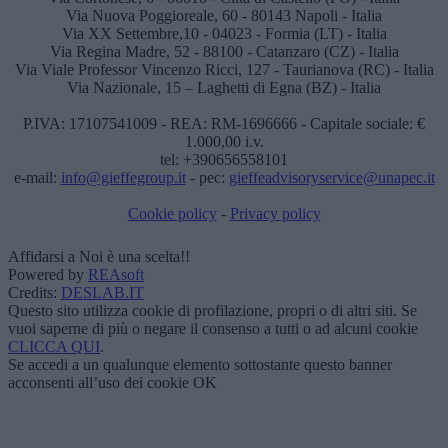
Via Nuova Poggioreale, 60 - 80143 Napoli - Italia
Via XX Settembre,10 - 04023 - Formia (LT) - Italia
Via Regina Madre, 52 - 88100 - Catanzaro (CZ) - Italia
Via Viale Professor Vincenzo Ricci, 127 - Taurianova (RC) - Italia
Via Nazionale, 15 – Laghetti di Egna (BZ) - Italia
P.IVA: 17107541009 - REA: RM-1696666 - Capitale sociale: €
1.000,00 i.v.
tel: +390656558101
e-mail:
info@gieffegroup.it
- pec:
gieffeadvisoryservice@unapec.it
Cookie policy
-
Privacy policy
Affidarsi a Noi è una scelta!!
Powered by
REAsoft
Credits:
DESLAB.IT
Questo sito utilizza cookie di profilazione, propri o di altri siti. Se
vuoi saperne di più o negare il consenso a tutti o ad alcuni cookie
CLICCA QUI
.
Se accedi a un qualunque elemento sottostante questo banner
acconsenti all’uso dei cookie
OK