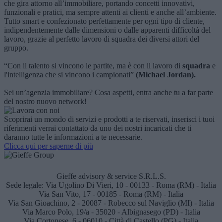
che gira attorno all’immobiliare, portando concetti innovativi,
funzionali e pratici, ma sempre attenti ai clienti e anche all’ambiente.
Tutto smart e confezionato perfettamente per ogni tipo di cliente,
indipendentemente dalle dimensioni o dalle apparenti difficoltà del
lavoro, grazie al perfetto lavoro di squadra dei diversi attori del
gruppo.
“Con il talento si vincono le partite, ma è con il lavoro di
squadra
e
l'intelligenza che si vincono i campionati”
(Michael Jordan).
Sei un’agenzia immobiliare?
Cosa aspetti, entra anche tu a far parte
del nostro nuovo network!
Scoprirai un mondo di servizi e prodotti a te riservati, inserisci i tuoi
riferimenti verrai contattato da uno dei nostri incaricati che ti
daranno tutte le informazioni a te necessarie.
Clicca qui per saperne di più
Gieffe advisory & service S.R.L.S.
Sede legale:
Via Ugolino Di Vieri, 10 - 00133 - Roma (RM) - Italia
Via San Vito, 17 - 00185 - Roma (RM) - Italia
Via San Gioachino, 2 - 20087 - Robecco sul Naviglio (MI) - Italia
Via Marco Polo, 19/a - 35020 - Albignasego (PD) - Italia
Via Cortonese, 6 - 06010 - Città di Castello (PG) - Italia