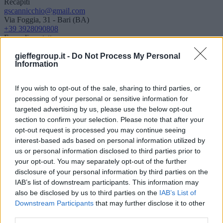
Recapiti
gscannicchio@gmail.com
Via Foggia, 31 - Bari (BA)
+39 3928090808
Form di contatto
Nome
gieffegroup.it -
Do Not Process My Personal
Information
Email
Telefono
If you wish to opt-out of the sale, sharing to third parties, or
processing of your personal or sensitive information for
Testo
targeted advertising by us, please use the below opt-out
section to confirm your selection. Please note that after your
opt-out request is processed you may continue seeing
Dichiaro di aver accettato le condizioni indicate nella
normativa
interest-based ads based on personal information utilized by
sulla privacy
.
us or personal information disclosed to third parties prior to
Accetto normativa sulla privacy
Presto specifico consenso opzionale al trattamento dei miei dati
your opt-out. You may separately opt-out of the further
personali per le finalità di marketing diretto.
disclosure of your personal information by third parties on the
Accetto
IAB’s list of downstream participants. This information may
Non Accetto
also be disclosed by us to third parties on the
IAB’s List of
Presto specifico consenso al trattamento dei miei dati personali
Downstream Participants
that may further disclose it to other
sensibili, ivi incluse le comunicazioni necessarie a terzi, per le
third parties.
finalità esplicitate nell'Informativa.