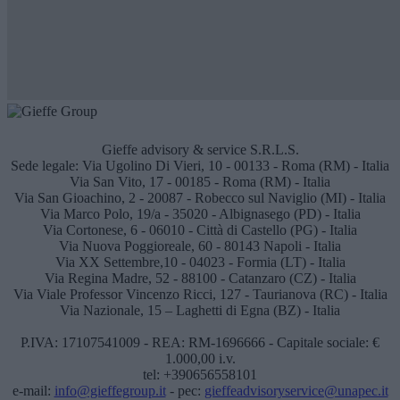
Gieffe advisory & service S.R.L.S.
Sede legale:
Via Ugolino Di Vieri, 10 - 00133 - Roma (RM) - Italia
Via San Vito, 17 - 00185 - Roma (RM) - Italia
Via San Gioachino, 2 - 20087 - Robecco sul Naviglio (MI) - Italia
Via Marco Polo, 19/a - 35020 - Albignasego (PD) - Italia
Via Cortonese, 6 - 06010 - Città di Castello (PG) - Italia
Via Nuova Poggioreale, 60 - 80143 Napoli - Italia
Via XX Settembre,10 - 04023 - Formia (LT) - Italia
Via Regina Madre, 52 - 88100 - Catanzaro (CZ) - Italia
Via Viale Professor Vincenzo Ricci, 127 - Taurianova (RC) - Italia
Via Nazionale, 15 – Laghetti di Egna (BZ) - Italia
P.IVA: 17107541009 - REA: RM-1696666 - Capitale sociale: €
1.000,00 i.v.
tel: +390656558101
e-mail:
info@gieffegroup.it
- pec:
gieffeadvisoryservice@unapec.it