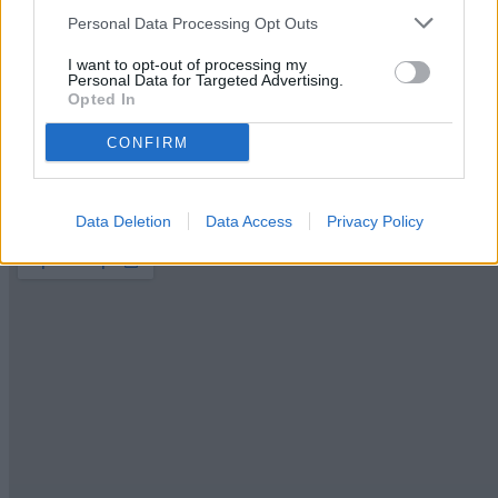
Accetto
Personal Data Processing Opt Outs
Non Accetto
Presto specifico consenso opzionale al trattamento dei miei dati
I want to opt-out of processing my
personali per le finalità relative alla profilazione.
Personal Data for Targeted Advertising.
Accetto
Opted In
Non Accetto
Rispondi alla seguente domanda
CONFIRM
Quanto fa
2
+
4
?
Data Deletion
Data Access
Privacy Policy
Dove siamo